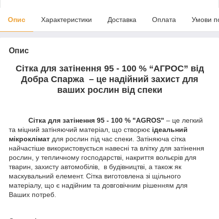
Опис
Характеристики
Доставка
Оплата
Умови п
Опис
Сітка для затінення 95 - 100 % “AГРОС” від
Добра Спаржа – це надійний захист для
ваших рослин від спеки
Сітка для затінення 95 - 100 % "AGROS"
– це легкий
та міцний затіняючий матеріал, що створює
ідеальний
мікроклімат
для рослин під час спеки. Затіняюча сітка
найчастіше використовується навесні та влітку для затінення
рослин, у тепличному господарстві, накриття вольєрів для
тварин, захисту автомобілів, в будівництві, а також як
маскувальний елемент. Сітка виготовлена зі щільного
матеріалу, що є надійним та довговічним рішенням для
Ваших потреб.