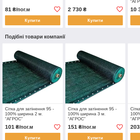
“AГ
81
2 730
10 
₴/пог.м
₴
Купити
Купити
Подібні товари компанії
Сітка для затінення 95 -
Сітка для затінення 95 -
Сітк
100% ширина 2 м.
100% ширина 3 м.
100%
“AГРОС”
“AГРОС”
“AГ
101
151
203
₴/пог.м
₴/пог.м
Купити
Купити