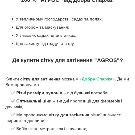
100 % “AГРОС” від Добра Спаржа:
У тепличному господарстві, садах та полях;
Для огорож та маскування;
У зимових садах чи альтанках;
Для захисту від граду та вітру.
Де купити сітку для затінення "AGROS"?
Купити
сітку для затінення
можна у
«Добра Спаржа»
. Де ми
Вам пропонуємо:
✅
Різні розміри рулонів
– під будь-які потреби;
✅
Оптимальні ціни
– вигідні пропозиції для фермерів і
дачників;
✅ Ми пропонуємо
сітку для затінення
різної щільності,
ширини та довжини!
✅ Вибір як на метраж, так і в рулонах;