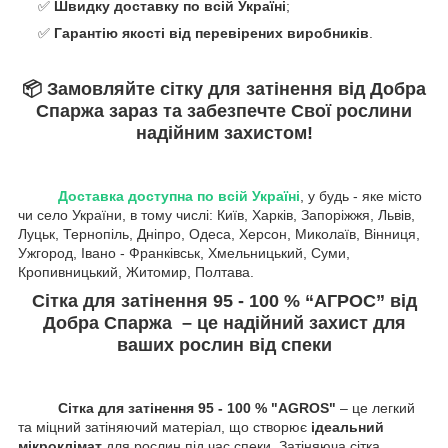
✅
Швидку доставку по всій Україні
;
✅
Гарантію якості від перевірених виробників
.
📦
Замовляйте сітку для затінення від Добра
Спаржа зараз та забезпечте Cвої рослини
надійним захистом!
Доставка доступна по всій Україні
, у будь - яке місто
чи село України, в тому числі: Київ, Харків, Запоріжжя, Львів,
Луцьк, Тернопіль, Дніпро, Одеса, Херсон, Миколаїв, Вінниця,
Ужгород, Івано - Франківськ, Хмельницький, Суми,
Кропивницький, Житомир, Полтава.
Сітка для затінення 95 - 100 % “AГРОС” від
Добра Спаржа – це надійний захист для
ваших рослин від спеки
Сітка для затінення 95 - 100 % "AGROS"
– це легкий
та міцний затіняючий матеріал, що створює
ідеальний
мікроклімат
для рослин під час спеки. Затіняюча сітка