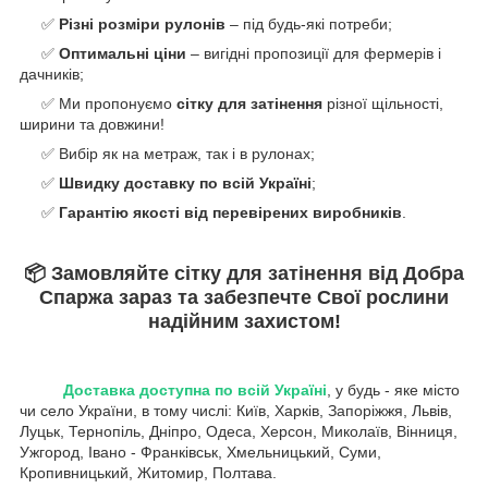
✅
Різні розміри рулонів
– під будь-які потреби;
✅
Оптимальні ціни
– вигідні пропозиції для фермерів і
дачників;
✅ Ми пропонуємо
сітку для затінення
різної щільності,
ширини та довжини!
✅ Вибір як на метраж, так і в рулонах;
✅
Швидку доставку по всій Україні
;
✅
Гарантію якості від перевірених виробників
.
📦
Замовляйте сітку для затінення від Добра
Спаржа зараз та забезпечте Cвої рослини
надійним захистом!
Доставка доступна по всій Україні
, у будь - яке місто
чи село України, в тому числі: Київ, Харків, Запоріжжя, Львів,
Луцьк, Тернопіль, Дніпро, Одеса, Херсон, Миколаїв, Вінниця,
Ужгород, Івано - Франківськ, Хмельницький, Суми,
Кропивницький, Житомир, Полтава.