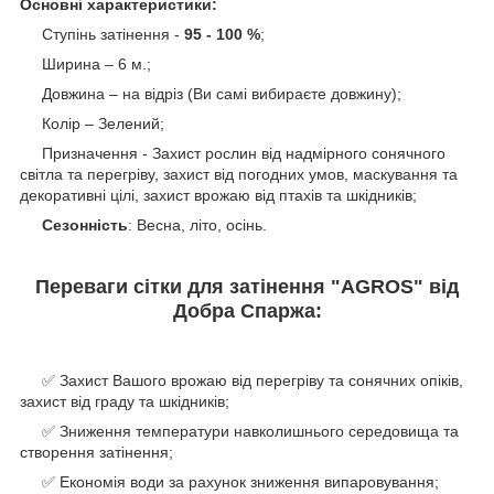
Основні характеристики:
Ступінь затінення -
95 - 100 %
;
Ширина – 6 м.;
Довжина – на відріз (Ви самі вибираєте довжину);
Колір – Зелений;
Призначення - Захист рослин від надмірного сонячного
світла та перегріву, захист від погодних умов, маскування та
декоративні цілі, захист врожаю від птахів та шкідників;
Сезонність
: Весна, літо, осінь.
Переваги сітки для затінення "AGROS" від
Добра Спаржа:
✅ Захист Вашого врожаю від перегріву та сонячних опіків,
захист від граду та шкідників;
✅ Зниження температури навколишнього середовища та
створення затінення;
✅ Економія води за рахунок зниження випаровування;