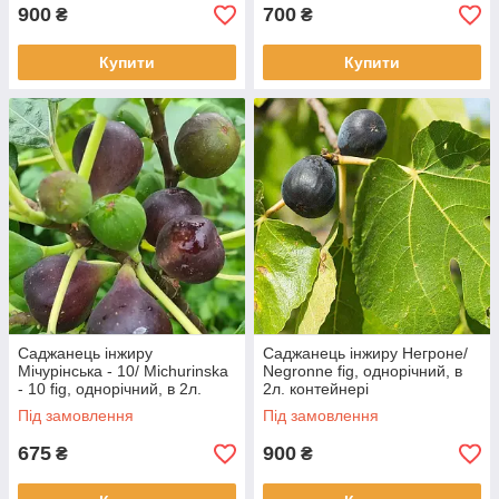
900
700
₴
₴
Купити
Купити
Саджанець інжиру
Саджанець інжиру Негроне/
Мічурінська - 10/ Michurinska
Negronne fig, однорічний, в
- 10 fig, однорічний, в 2л.
2л. контейнері
контейнері
Під замовлення
Під замовлення
675
900
₴
₴