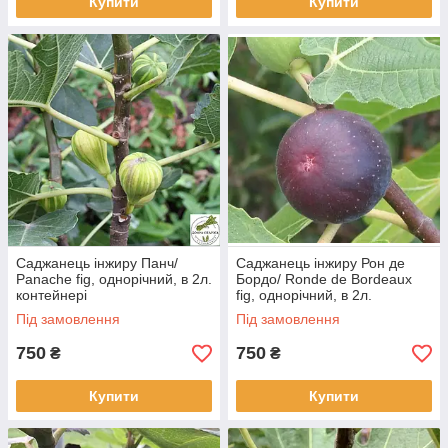
Купити
Купити
Саджанець інжиру Панч/
Саджанець інжиру Рон де
Panache fig, однорічний, в 2л.
Бордо/ Ronde de Bordeaux
контейнері
fig, однорічний, в 2л.
контейнері
Під замовлення
Під замовлення
750
750
₴
₴
Купити
Купити