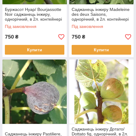
Буржасот Нуар/ Bourjassotte
Саджанець інжиру Madeleine
Noir саджанець інжиру,
des deux Saisons,
однорічний, в 2л. контейнері
однорічний, в 2л. контейнері
Під замовлення
Під замовлення
750
750
₴
₴
Купити
Купити
Саджанець інжиру Дотато/
Саджанець інжиру Pastiliere,
Dottato fig, однорічний, в 2л.