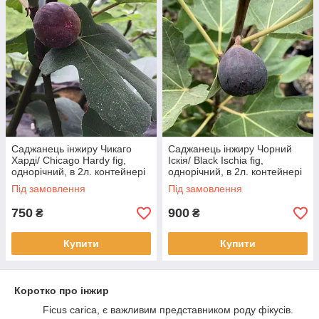
Саджанець інжиру Чикаго
Саджанець інжиру Чорний
Харді/ Chicago Hardy fig,
Іскія/ Black Ischia fig,
однорічний, в 2л. контейнері
однорічний, в 2л. контейнері
Під замовлення
Під замовлення
750
900
₴
₴
Купити
Купити
Коротко про інжир
Ficus carica, є важливим представником роду фікусів.