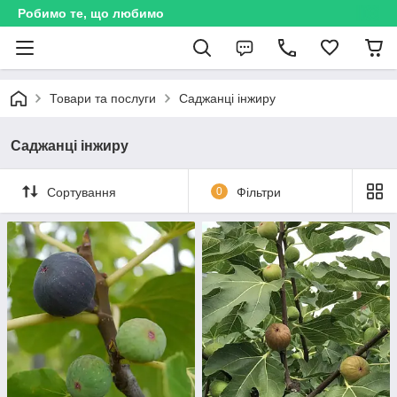
Робимо те, що любимо
Товари та послуги
Саджанці інжиру
Саджанці інжиру
Сортування
0
Фільтри