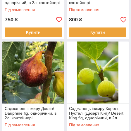
однорічний, в 2л. контейнері
контейнері
Під замовлення
Під замовлення
750
800
₴
₴
Купити
Купити
Саджанець інжиру Дофін/
Саджанець інжиру Король
Dauphine fig, однорічний, в
Пустелі (Дезерт Кінг)/ Desert
2л. контейнері
King fig, однорічний, в 2л.
контейнері
Під замовлення
Під замовлення