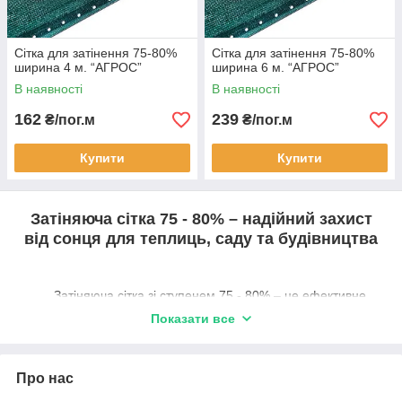
Сітка для затінення 75-80%
Сітка для затінення 75-80%
ширина 4 м. “AГРОС”
ширина 6 м. “AГРОС”
В наявності
В наявності
162
239
₴/пог.м
₴/пог.м
Купити
Купити
Затіняюча сітка 75 - 80% – надійний захист
від сонця для теплиць, саду та будівництва
Затіняюча сітка зі ступенем 75 - 80% – це ефективне
рішення для тих, хто шукає оптимальний баланс між світлом і
Показати все
тінню. Вона пропускає достатньо сонячного світла для
фотосинтезу, але значно знижує інтенсивність прямих
променів, захищаючи рослини від перегріву та опіків.
Про нас
Основні сфери застосування: