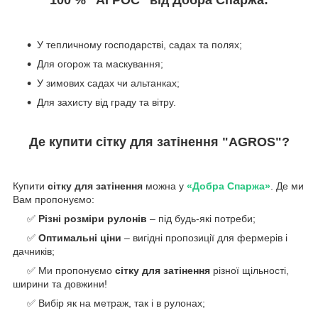
100 % “AГРОС” від Добра Спаржа:
У тепличному господарстві, садах та полях;
Для огорож та маскування;
У зимових садах чи альтанках;
Для захисту від граду та вітру.
Де купити сітку для затінення "AGROS"?
Купити
сітку для затінення
можна у
«Добра Спаржа»
. Де ми
Вам пропонуємо:
✅
Різні розміри рулонів
– під будь-які потреби;
✅
Оптимальні ціни
– вигідні пропозиції для фермерів і
дачників;
✅ Ми пропонуємо
сітку для затінення
різної щільності,
ширини та довжини!
✅ Вибір як на метраж, так і в рулонах;