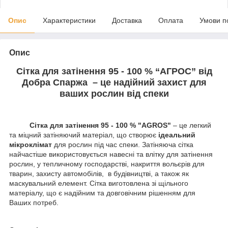
Опис
Характеристики
Доставка
Оплата
Умови п
Опис
Сітка для затінення 95 - 100 % “AГРОС” від
Добра Спаржа – це надійний захист для
ваших рослин від спеки
Сітка для затінення 95 - 100 % "AGROS"
– це легкий
та міцний затіняючий матеріал, що створює
ідеальний
мікроклімат
для рослин під час спеки. Затіняюча сітка
найчастіше використовується навесні та влітку для затінення
рослин, у тепличному господарстві, накриття вольєрів для
тварин, захисту автомобілів, в будівництві, а також як
маскувальний елемент. Сітка виготовлена зі щільного
матеріалу, що є надійним та довговічним рішенням для
Ваших потреб.