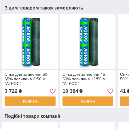
З цим товаром також замовляють
Сітка для затінення 60-
Сітка для затінення 45-
Сітк
65% посилена 3*50 м.
50% посилена 12*50 м.
50% 
“AГРОС”
“AГРОС”
3 722
10 384
41
₴
₴
₴
Купити
Купити
Подібні товари компанії