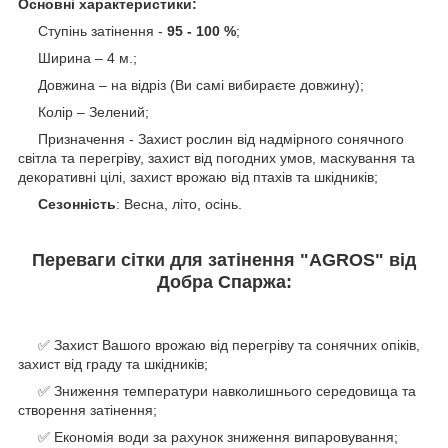
Основні характеристики:
Ступінь затінення -
95 - 100 %
;
Ширина – 4 м.;
Довжина – на відріз (Ви самі вибираєте довжину);
Колір – Зелений;
Призначення - Захист рослин від надмірного сонячного
світла та перегріву, захист від погодних умов, маскування та
декоративні цілі, захист врожаю від птахів та шкідників;
Сезонність
: Весна, літо, осінь.
Переваги сітки для затінення "AGROS" від
Добра Спаржа:
✅ Захист Вашого врожаю від перегріву та сонячних опіків,
захист від граду та шкідників;
✅ Зниження температури навколишнього середовища та
створення затінення;
✅ Економія води за рахунок зниження випаровування;