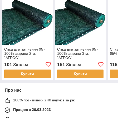
Сітка для затінення 95 -
Сітка для затінення 95 -
Сітк
100% ширина 2 м.
100% ширина 3 м.
65% 
“AГРОС”
“AГРОС”
101
151
115
₴/пог.м
₴/пог.м
Купити
Купити
Про нас
100% позитивних з 40 відгуків за рік
Працює з 26.03.2023