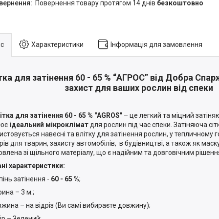
повернення товару протягом 14 днів
безкоштовно
с
Характеристики
Інформація для замовлення
тка для затінення 60 - 65 % “AГРОС” від Добра Спар
захист для ваших рослин від спеки
 для затінення 60 - 65 % "AGROS"
– це легкий та міцний затіня
рює
ідеальний мікроклімат
для рослин під час спеки. Затіняюча сі
истовується навесні та влітку для затінення рослин, у тепличному 
рів для тварин, захисту автомобілів, в будівництві, а також як мас
овлена зі щільного матеріалу, що є надійним та довговічним рішен
ні характеристики:
нь затінення -
60 - 65 %
;
а – 3 м.;
на – на відріз (Ви самі вибираєте довжину);
 – Зелений;