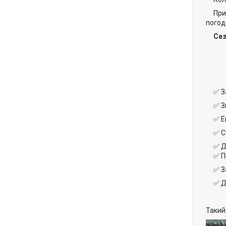
Призн
погод
Сезо
✅ Зах
✅ Зни
✅ Еко
✅ Ств
✅ Дов
✅ Про
✅ Зах
✅ Дов
Такий