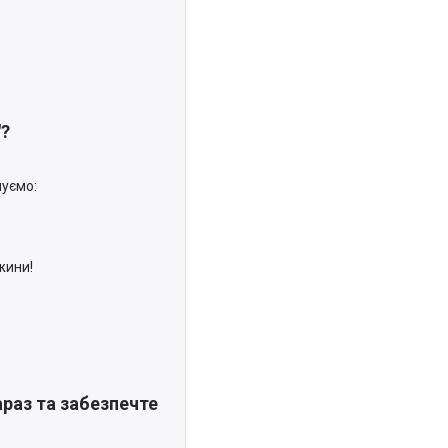
"?
нуємо:
жини!
раз та забезпечте