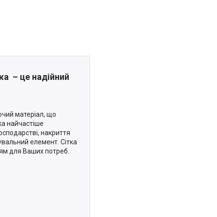
жа – це надійний
ючий матеріал, що
тка найчастіше
господарстві, накриття
кувальний елемент. Сітка
ням для Ваших потреб.