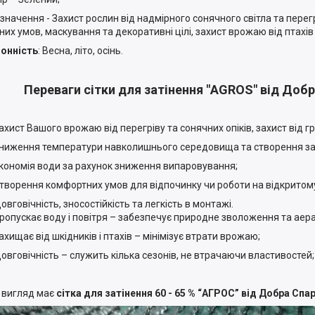
ачення - Захист рослин від надмірного сонячного світла та перегрі
них умов, маскування та декоративні цілі, захист врожаю від птахів 
нність
: Весна, літо, осінь.
Переваги сітки для затінення "AGROS" від Доб
ист Вашого врожаю від перегріву та сонячних опіків, захист від гр
ження температури навколишнього середовища та створення за
номія води за рахунок зниження випаровування;
орення комфортних умов для відпочинку чи роботи на відкритому 
говічність, зносостійкість та легкість в монтажі.
пускає воду і повітря – забезпечує природне зволоження та аера
ищає від шкідників і птахів – мінімізує втрати врожаю;
говічність – служить кілька сезонів, не втрачаючи властивостей;
 вигляд має
сітка для затінення 60 - 65 % “AГРОС” від Добра Сп