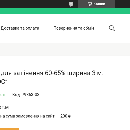
Кошик
Доставка та оплата
Повернення та обмін
оботи
Відгуки
Статті
Про нас
 для затінення 60-65% ширина 3 м.
ОС”
сті
Код:
79363-03
ог.м
на сума замовлення на сайті — 200 ₴