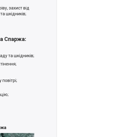
ву, захист від
та шкідників;
ра Спаржа:
аду та шкідників;
тінення;
повітрі;
цію;
аржа