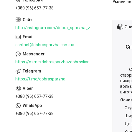
+380 (96) 657-77-38
Опи
http://instagram.com/dobra_sparzha_z_dobrovlian
contact@dobrasparzha.com.ua
Сі
https://m.me/dobrasparzhazdobrovlian
Сітка
ство
https://t.me/dobrasparzha
викор
вольє
вигот
+380 (96) 657-77-38
Основ
Ступі
+380 (96) 657-77-38
Ширин
Довжи
Колір