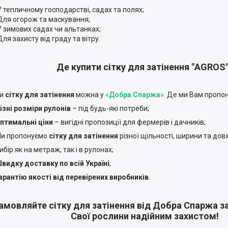
У тепличному господарстві, садах та полях;
Для огорож та маскування;
У зимових садах чи альтанках;
Для захисту від граду та вітру.
Де купити сітку для затінення "AGROS
ти
сітку для затінення
можна у
«Добра Спаржа»
. Де ми Вам пропо
ізні розміри рулонів
– під будь-які потреби;
птимальні ціни
– вигідні пропозиції для фермерів і дачників;
и пропонуємо
сітку для затінення
різної щільності, ширини та дов
ибір як на метраж, так і в рулонах;
видку доставку по всій Україні
;
арантію якості від перевірених виробників
.
амовляйте сітку для затінення від Добра Спаржа за
Cвої рослини надійним захистом!