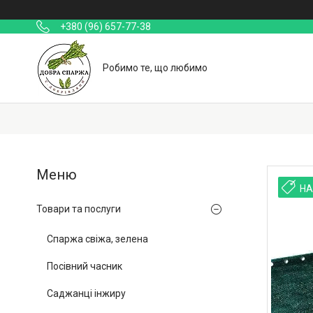
+380 (96) 657-77-38
Робимо те, що любимо
НА
Товари та послуги
Спаржа свіжа, зелена
Посівний часник
Саджанці інжиру