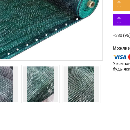
+380 (96
У компан
будь-яки