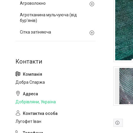
Агроволокно
Агротканина мульчуюча (від
бур'янів)
Сітка затіняюча
Добра Спаржа
Добрівляни, Україна
Лугофет Іван