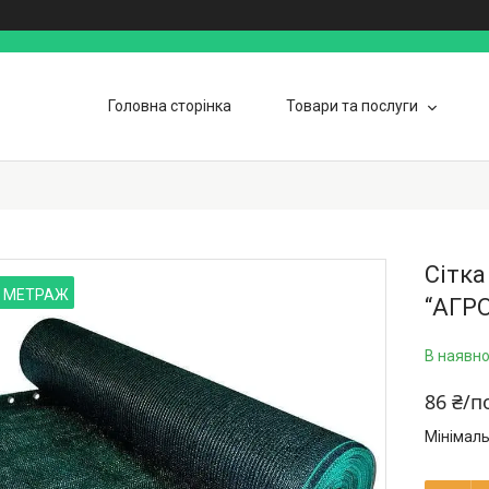
Головна сторінка
Товари та послуги
Гарантія
Контакти
Графік р
Сітка
 МЕТРАЖ
“AГР
В наявно
86 ₴/п
Мінімаль