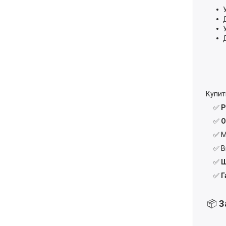
Купи
✅
Р
✅
О
✅ М
✅ В
✅
Ш
✅
Г
📦
З