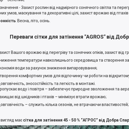
ачення - Захист рослин від надмірного сонячного світла та перегрі
них умов, маскування та декоративні цілі, захист врожаю від птахів 
нність
: Весна, літо, осінь.
Переваги сітки для затінення "AGROS" від Доб
ист Вашого врожаю від перегріву та сонячних опіків, захист від гр
ження температури навколишнього середовища та створення за
номія води за рахунок зниження випаровування;
орення комфортних умов для відпочинку чи роботи на відкритому 
говічність, зносостійкість та легкість в монтажі.
пускає воду і повітря – забезпечує природне зволоження та аера
ищає від шкідників і птахів – мінімізує втрати врожаю;
говічність – служить кілька сезонів, не втрачаючи властивостей;
 вигляд має
сітка для затінення 45 - 50 % “AГРОС” від Добра Сп