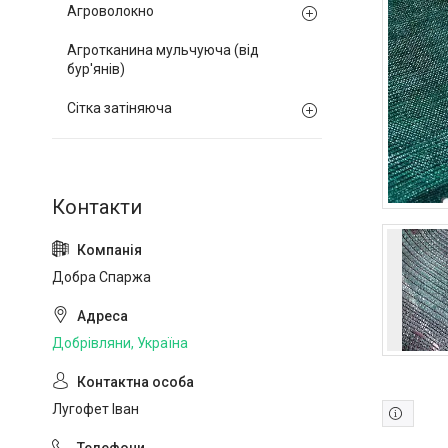
Агроволокно
Агротканина мульчуюча (від
бур'янів)
Сітка затіняюча
Добра Спаржа
Добрівляни, Україна
Лугофет Іван