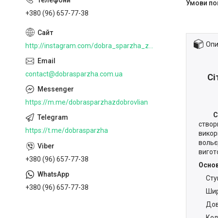
+380 (96) 657-77-38
Опи
http://instagram.com/dobra_sparzha_z_dobrovlian
contact@dobrasparzha.com.ua
Сі
https://m.me/dobrasparzhazdobrovlian
Сітка
ство
https://t.me/dobrasparzha
викор
вольє
вигот
+380 (96) 657-77-38
Основ
Ступі
+380 (96) 657-77-38
Ширин
Довжи
Колір