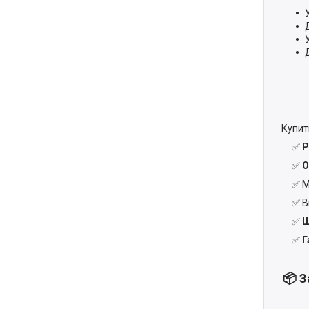
Купи
✅
Р
✅
О
✅ М
✅ В
✅
Ш
✅
Г
📦 З