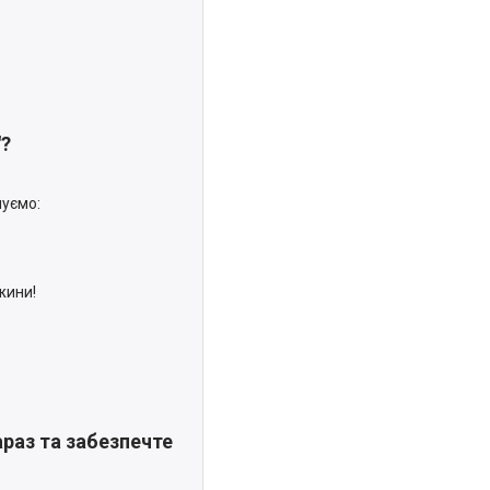
"?
нуємо:
жини!
араз та забезпечте