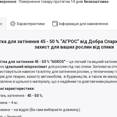
повернення товару протягом 14 днів
безкоштовно
с
Характеристики
Інформація для замовлення
тка для затінення 45 - 50 % “AГРОС” від Добра Спар
захист для ваших рослин від спеки
 для затінення 45 - 50 % "AGROS"
– це легкий та міцний затіня
рює
ідеальний мікроклімат
для рослин під час спеки. Затіняюча сі
истовується навесні та влітку для затінення рослин, у тепличному 
рів для тварин, захисту автомобілів, в будівництві, а також як мас
овлена зі щільного матеріалу, що є надійним та довговічним рішен
ні характеристики:
нь затінення -
45 - 50 %
;
а – 4 м.;
на – на відріз (Ви самі вибираєте довжину);
 – Зелений;