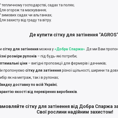
У тепличному господарстві, садах та полях;
Для огорож та маскування;
У зимових садах чи альтанках;
Для захисту від граду та вітру.
Де купити сітку для затінення "AGROS
ти
сітку для затінення
можна у
«Добра Спаржа»
. Де ми Вам пропо
ізні розміри рулонів
– під будь-які потреби;
птимальні ціни
– вигідні пропозиції для фермерів і дачників;
и пропонуємо
сітку для затінення
різної щільності, ширини та дов
ибір як на метраж, так і в рулонах;
видку доставку по всій Україні
;
арантію якості від перевірених виробників
.
амовляйте сітку для затінення від Добра Спаржа з
Cвої рослини надійним захистом!