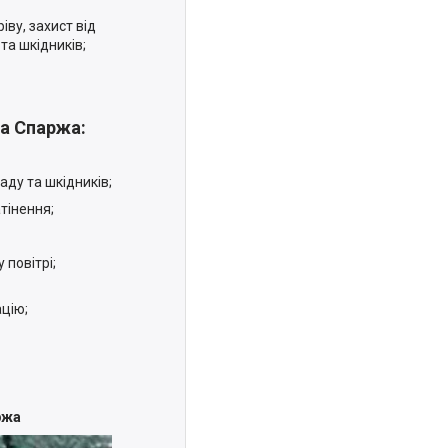
ву, захист від
та шкідників;
ра Спаржа:
аду та шкідників;
тінення;
повітрі;
цію;
аржа