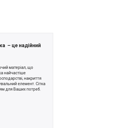
жа – це надійний
ючий матеріал, що
тка найчастіше
господарстві, накриття
кувальний елемент. Сітка
ням для Ваших потреб.