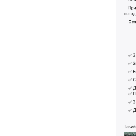
Призн
погод
Сезо
✅ Зах
✅ Зни
✅ Еко
✅ Ств
✅ Дов
✅ Про
✅ Зах
✅ Дов
Такий