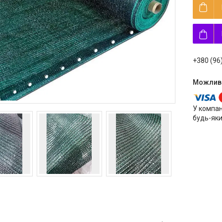
+380 (96
У компан
будь-яки