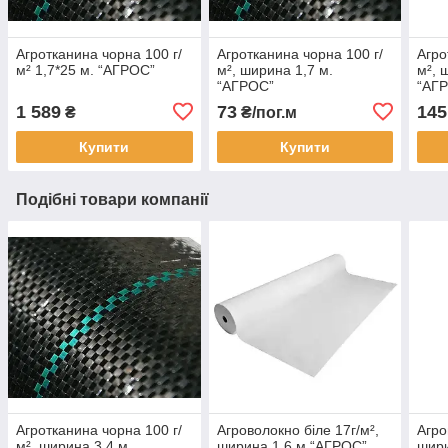
Агротканина чорна 100 г/
Агротканина чорна 100 г/
Агро
м² 1,7*25 м. “AГРОС”
м², ширина 1,7 м.
м², 
“AГРОС”
“AГ
1 589
73
145
₴
₴/пог.м
Купити
Купити
Подібні товари компанії
Агротканина чорна 100 г/
Агроволокно біле 17г/м²,
Агро
м², ширина 3,4 м.
ширина 1,6 м.“AГРОС”
шири