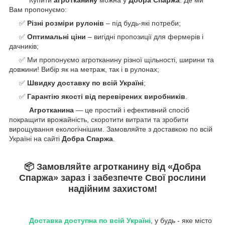
Купити
агротканину
можна у
Добра Спаржа
. Де ми
Вам пропонуємо:
✅
Різні розміри рулонів
– під будь-які потреби;
✅
Оптимальні ціни
– вигідні пропозиції для фермерів і
дачників;
✅ Ми пропонуємо агротканину різної щільності, ширини та
довжини! Вибір як на метраж, так і в рулонах;
✅
Швидку доставку по всій Україні
;
✅
Гарантію якості від перевірених виробників
.
Агротканина
— це простий і ефективний спосіб
покращити врожайність, скоротити витрати та зробити
вирощування екологічнішим. Замовляйте з доставкою по всій
Україні на сайті
Добра Спаржа
.
📦
Замовляйте агротканину
від «Добра
Спаржа»
зараз
і
забезпечте Cвої рослини
надійним захистом!
Доставка доступна по всій Україні
, у будь - яке місто