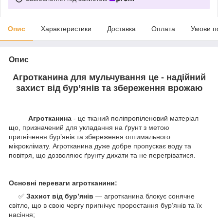
Опис
Характеристики
Доставка
Оплата
Умови п
Опис
Агротканина для мульчування це - надійний
захист від бур’янів та збереження врожаю
Агротканина
- це тканий поліпропіленовий матеріал
що, призначений для укладання на ґрунт з метою
пригнічення бур’янів та збереження оптимального
мікроклімату. Агротканина дуже добре пропускає воду та
повітря, що дозволяює ґрунту дихати та не перегріватися.
Основні переваги агротканини:
✅
Захист від бур’янів
— агротканина блокує сонячне
світло, що в свою чергу пригнічує проростання бур’янів та їх
насіння;