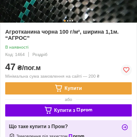
Агротканина чорна 100 г/м², ширина 1,1м.
“AГРОС”
В наявності
Код: 1464
Роздріб
47
₴/пог.м
Мінімальна сума замовлення на сайті — 200 ₴
Купити
або
Купити з
Що таке купити з Пром?
Замовлення під захистом