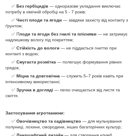
✅
Без гербіцидів
— одноразове укладання виключає
потребу в хімічній обробці на 5 - 7 років;
✅
Чисті плоди та ягоди
— завдяки захисту від контакту з
ґрунтом;
✅ П
лоди та ягоди б
ез гнилі та плісняви
— не затримує
надлишкову вологу під покриттям;
✅
Стійкість до вологи
— не піддається гниттю при
контакті з водою;
✅
Смугаста розмітка
— полегшує формування рівних
грядок;
✅
Міцна та довговічна
— служить 5–7 років навіть при
інтенсивному використанні;
✅
Зручна в догляді
— легко очищається від листя та
сміття.
Застосування агротканини:
✅
О
вочівництво
та садівництво
— для мульчування
полуниці, лохини, смородини, інших багаторічних культур;
✅
Л
андшафтний дизайн
— для створення клумб,