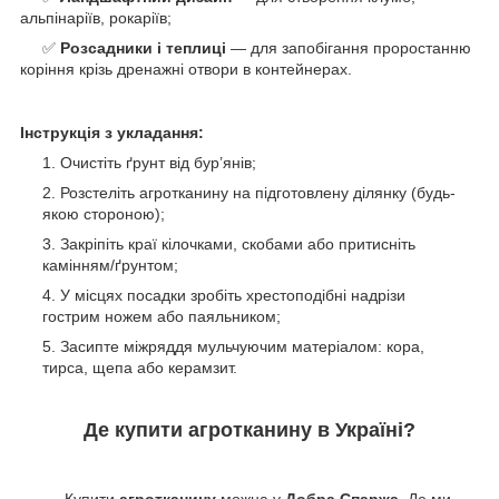
альпінаріїв, рокаріїв;
✅
Р
озсадники і теплиці
— для запобігання проростанню
коріння крізь дренажні отвори в контейнерах.
Інструкція з укладання:
Очистіть ґрунт від бур’янів;
Розстеліть агротканину на підготовлену ділянку (будь-
якою стороною);
Закріпіть краї кілочками, скобами або притисніть
камінням/ґрунтом;
У місцях посадки зробіть хрестоподібні надрізи
гострим ножем або паяльником;
Засипте міжряддя мульчуючим матеріалом: кора,
тирса, щепа або керамзит.
Де купити агротканину в Україні?