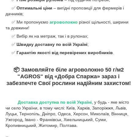
✅
Оптимальні ціни
– вигідні пропозиції для фермерів і
дачників;
✅ Ми пропонуємо
агроволокно
різної щільності, ширини
та довжини!
✅ Вибір як на метраж, так і в рулонах;
✅
Швидку доставку по всій Україні
;
✅
Гарантію якості від перевірених виробників
.
📦
Замовляйте біле агроволокно
50
г/м
2
"AGROS" від «Добра Спаржа» зараз і
забезпечте Cвої рослини надійним захистом!
Доставка доступна по всій Україні
, у будь - яке місто
чи село України, в тому числі: Київ, Харків, Запоріжжя, Львів,
Луцьк, Тернопіль, Дніпро, Одеса, Херсон, Миколаїв, Вінниця,
Ужгород, Івано - Франківськ, Хмельницький, Суми,
Кропивницький, Житомир, Полтава.