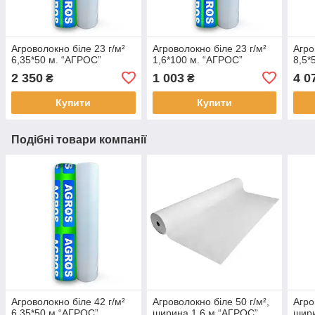
Агроволокно біле 23 г/м²
Агроволокно біле 23 г/м²
Агро
6,35*50 м. “AГРОС”
1,6*100 м. “AГРОС”
8,5*
2 350
1 003
4 0
₴
₴
Купити
Купити
Подібні товари компанії
Агроволокно біле 42 г/м²
Агроволокно біле 50 г/м²,
Агро
6,35*50 м.“AГРОС”
ширина 1,6 м.“AГРОС”
шири