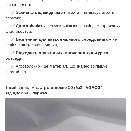
рівень вологи;
✅
Захищає від шкідників і птахів
– мінімізує втрати
врожаю;
✅
Довговічність
– служить кілька сезонів, не втрачаючи
властивостей;
✅
Безпечний для навколишнього середовища
– не
виділяє шкідливих речовин;
✅
Підходить для ягідних, овочевих культур та
розсади
;
✅ Агроволокно - це матеріал, що значно збільшує
врожайність.
Такий вигляд має
агроволокно
50
г/м2 "AGROS"
від «Добра Спаржа»