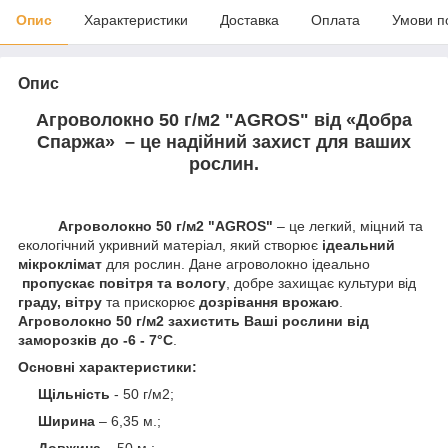
Опис
Характеристики
Доставка
Оплата
Умови п
Опис
Агроволокно
50
г/м2 "AGROS" від «Добра
Спаржа» – це надійний захист для ваших
рослин.
Агроволокно
50
г/м2 "AGROS"
– це легкий, міцний та
екологічний укривний матеріал, який створює
ідеальний
мікроклімат
для рослин. Дане агроволокно ідеально
пропускає повітря та вологу
, добре захищає культури від
граду, вітру
та прискорює
дозрівання врожаю
.
Агроволокно
50
г/
м2
захистить Ваші рослини від
заморозків до -
6 - 7
°C
.
Основні характеристики:
Щільність
- 50 г/м2;
Ширина
– 6,35 м.;