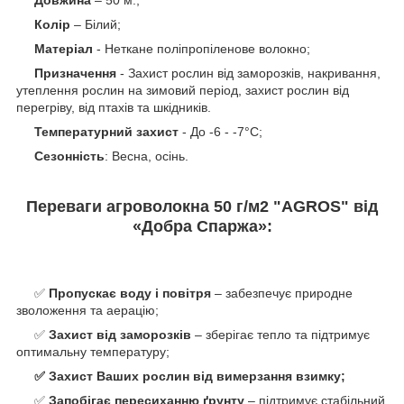
Довжина
– 50 м.;
Колір
– Білий;
Матеріал
- Неткане поліпропіленове волокно;
Призначення
- Захист рослин від заморозків, накривання,
утеплення рослин на зимовий період, захист рослин від
перегріву, від птахів та шкідників.
Температурний
захист
- До -6 - -7°C;
Сезонність
: Весна, осінь.
Переваги агроволокна
50
г/м
2
"AGROS" від
«Добра Спаржа»:
✅
Пропускає воду і повітря
– забезпечує природне
зволоження та аерацію;
✅
Захист від заморозків
– зберігає тепло та підтримує
оптимальну температуру;
✅
Захист Ваших рослин від вимерзання взимку
;
✅
Запобігає пересиханню ґрунту
– підтримує стабільний