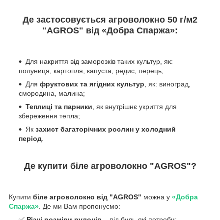
Де застосовується агроволокно
50
г/м
2
"AGROS" від «Добра Спаржа»:
Для накриття від заморозків таких культур, як:
полуниця, картопля, капуста, редис, перець;
Для
фруктових та ягідних культур
, як: виноград,
смородина, малина;
Теплиці та парники
, як внутрішнє укриття для
збереження тепла;
Як
захист багаторічних рослин у холодний
період
.
Де купити біле агроволокно "AGROS"?
Купити
біле
агроволокно від "AGROS"
можна у
«Добра
Спаржа»
. Де ми Вам пропонуємо:
✅
Різні розміри рулонів
– під будь-які потреби;