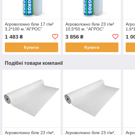
Агроволокно біле 17 г/м²
Агроволокно біле 23 г/м²
Агро
3,2*100 м.“AГРОС”
10,5*50 м. “AГРОС”
1,6*
1 483
3 856
1 0
₴
₴
Купити
Купити
Подібні товари компанії
Агроволокно біле 23 г/м²,
Агроволокно біле 23 г/м²,
Агро