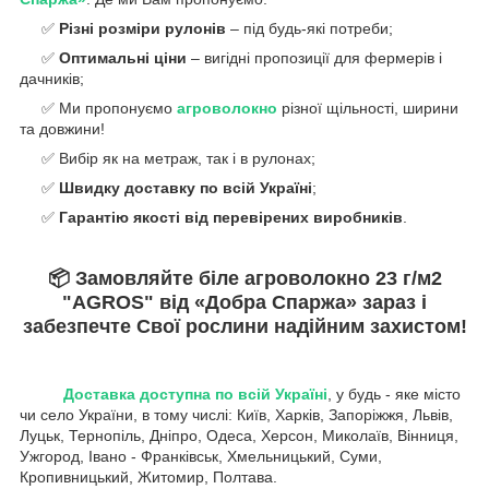
✅
Різні розміри рулонів
– під будь-які потреби;
✅
Оптимальні ціни
– вигідні пропозиції для фермерів і
дачників;
✅ Ми пропонуємо
агроволокно
різної щільності, ширини
та довжини!
✅ Вибір як на метраж, так і в рулонах;
✅
Швидку доставку по всій Україні
;
✅
Гарантію якості від перевірених виробників
.
📦
Замовляйте біле агроволокно 23 г/м
2
"AGROS" від «Добра Спаржа» зараз і
забезпечте Cвої рослини надійним захистом!
Доставка доступна по всій Україні
, у будь - яке місто
чи село України, в тому числі: Київ, Харків, Запоріжжя, Львів,
Луцьк, Тернопіль, Дніпро, Одеса, Херсон, Миколаїв, Вінниця,
Ужгород, Івано - Франківськ, Хмельницький, Суми,
Кропивницький, Житомир, Полтава.