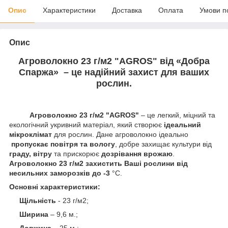
Опис
Характеристики
Доставка
Оплата
Умови п
Опис
Агроволокно 23 г/м2 "AGROS" від «Добра
Спаржа» – це надійний захист для ваших
рослин.
Агроволокно 23 г/м2 "AGROS"
– це легкий, міцний та
екологічний укривний матеріал, який створює
ідеальний
мікроклімат
для рослин. Дане агроволокно ідеально
пропускає повітря та вологу
, добре захищає культури від
граду, вітру
та прискорює
дозрівання врожаю
.
Агроволокно 23 г/
м2
захистить Ваші рослини від
несильних заморозків до -
3
°C.
Основні характеристики:
Щільність
- 23 г/м2;
Ширина
– 9,6 м.;