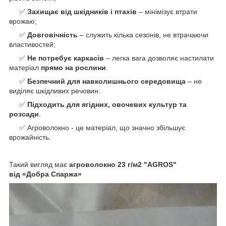
✅
Захищає від шкідників і птахів
– мінімізує втрати
врожаю;
✅
Довговічність
– служить кілька сезонів, не втрачаючи
властивостей;
✅
Не потребує каркасів
– легка вага дозволяє настилати
матеріал
прямо на рослини
.
✅
Безпечний для навколишнього середовища
– не
виділяє шкідливих речовин.
✅
Підходить для ягідних, овочевих культур та
розсади
.
✅ Агроволокно - це матеріал, що значно збільшує
врожайність.
Такий вигляд має
агроволокно 23 г/м2 "AGROS"
від «Добра Спаржа»