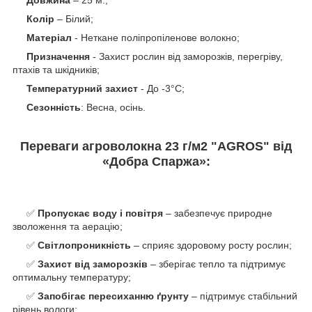
Довжина
– 25 м.;
Колір
– Білий;
Матеріал
- Неткане поліпропіленове волокно;
Призначення
- Захист рослин від заморозків, перегріву,
птахів та шкідників;
Температурний
захист
- До -3°C;
Сезонність
: Весна, осінь.
Переваги агроволокна 23 г/м
2
"AGROS" від
«Добра Спаржа»:
✅
Пропускає воду і повітря
– забезпечує природне
зволоження та аерацію;
✅
Світлопроникність
– сприяє здоровому росту рослин;
✅
Захист від заморозків
– зберігає тепло та підтримує
оптимальну температуру;
✅
Запобігає пересиханню ґрунту
– підтримує стабільний
рівень вологи;