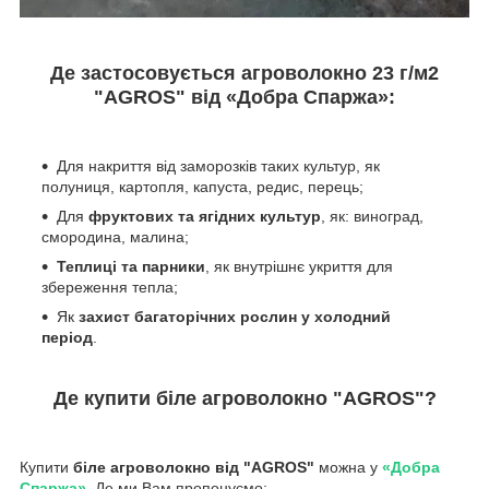
Де застосовується агроволокно 23 г/м
2
"AGROS" від «Добра Спаржа»:
Для накриття від заморозків таких культур, як
полуниця, картопля, капуста, редис, перець;
Для
фруктових та ягідних культур
, як: виноград,
смородина, малина;
Теплиці та парники
, як внутрішнє укриття для
збереження тепла;
Як
захист багаторічних рослин у холодний
період
.
Де купити біле агроволокно "AGROS"?
Купити
біле
агроволокно від "AGROS"
можна у
«Добра
Спаржа»
. Де ми Вам пропонуємо: