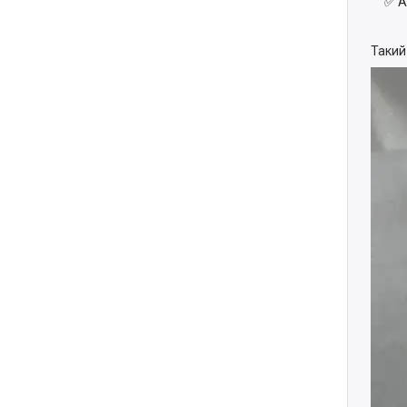
✅ А
Такий