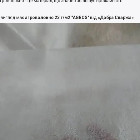
гроволокно - це матеріал, що значно збільшує врожайність.
 вигляд має
агроволокно 23 г/м2 "AGROS" від «Добра Спаржа»