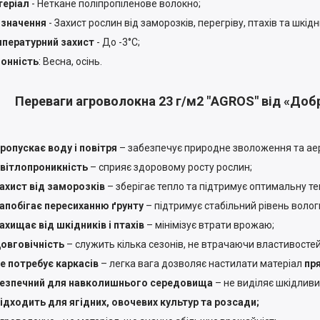
еріал
- Неткане поліпропіленове волокно;
начення
- Захист рослин від заморозків, перегріву, птахів та шкідн
ературний
захист
- До -3°C;
нність
: Весна, осінь.
Переваги агроволокна 23 г/м
2
"AGROS" від «Доб
ропускає воду і повітря
– забезпечує природне зволоження та ае
вітлопроникність
– сприяє здоровому росту рослин;
ахист від заморозків
– зберігає тепло та підтримує оптимальну т
апобігає пересиханню ґрунту
– підтримує стабільний рівень волог
ахищає від шкідників і птахів
– мінімізує втрати врожаю;
овговічність
– служить кілька сезонів, не втрачаючи властивостей
е потребує каркасів
– легка вага дозволяє настилати матеріал
пр
езпечний для навколишнього середовища
– не виділяє шкідливи
ідходить для ягідних, овочевих культур та розсади;