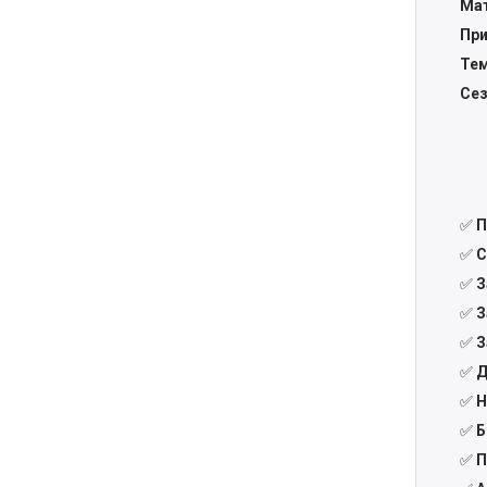
Мат
Приз
Темп
Сезо
✅
П
✅
С
✅
З
✅
З
✅
З
✅
Д
✅
Н
✅
Б
✅
П