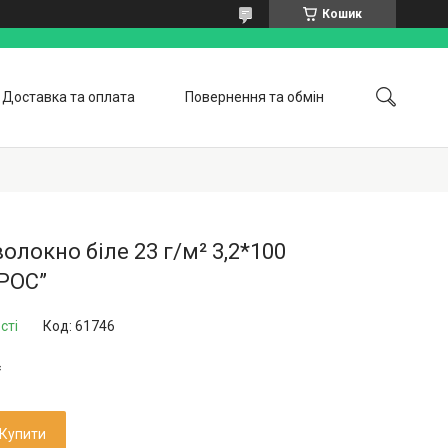
Кошик
Доставка та оплата
Повернення та обмін
оботи
Відгуки
Статті
Про нас
олокно біле 23 г/м² 3,2*100
РОС”
сті
Код:
61746
₴
Купити